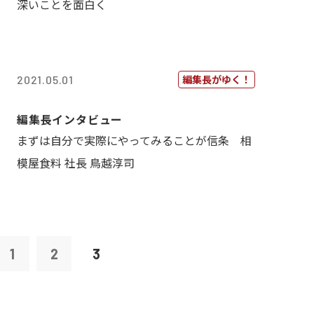
深いことを面白く
編集長がゆく！
2021.05.01
編集長インタビュー
まずは自分で実際にやってみることが信条 相
模屋食料 社長 鳥越淳司
1
2
3