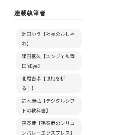
連載執筆者
池田ゆう【社長のおしゃ
れ】
鎌田富久【エンジェル鎌
田’sEye】
北尾吉孝【世相を斬
る！】
鈴木康弘【デジタルシフ
トの教科書】
孫泰蔵【孫泰蔵のシリコ
ンバレーエクスプレス】