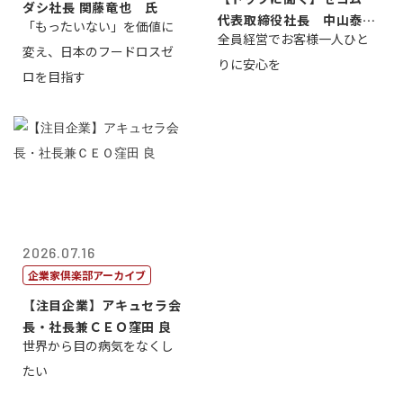
ダシ社長 関藤竜也 氏
代表取締役社長 中山泰
「もったいない」を価値に
全員経営でお客様一人ひと
男
変え、日本のフードロスゼ
りに安心を
ロを目指す
2026.07.16
企業家倶楽部アーカイブ
【注目企業】アキュセラ会
長・社長兼ＣＥＯ窪田 良
世界から目の病気をなくし
たい