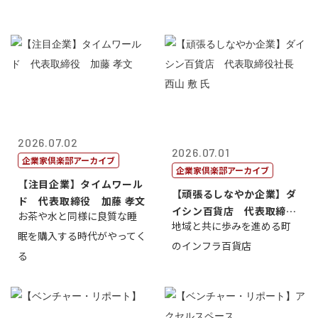
2026.07.02
2026.07.01
企業家倶楽部アーカイブ
企業家倶楽部アーカイブ
【注目企業】タイムワール
【頑張るしなやか企業】ダ
ド 代表取締役 加藤 孝文
イシン百貨店 代表取締役
お茶や水と同様に良質な睡
地域と共に歩みを進める町
社長 西山 ...
眠を購入する時代がやってく
のインフラ百貨店
る