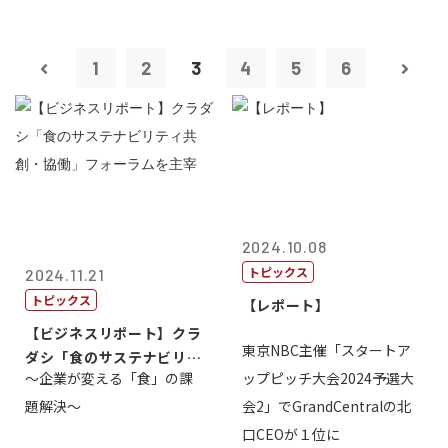
1
2
3
4
5
6
2024.10.08
トピックス
2024.11.21
トピックス
【レポート】
【ビジネスリポート】クラ
東京NBC主催「スタートア
ダシ「食のサステナビリテ
～企業が変える「食」の課
ップピッチ大会2024予選大
ィ共創・協働...
題解決～
会2」でGrandCentralの北
口CEOが１位に