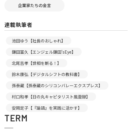
企業家たちの金言
連載執筆者
池田ゆう【社長のおしゃれ】
鎌田富久【エンジェル鎌田’sEye】
北尾吉孝【世相を斬る！】
鈴木康弘【デジタルシフトの教科書】
孫泰蔵【孫泰蔵のシリコンバレーエクスプレス】
村口和孝【日の丸キャピタリスト風雲録】
安岡定子【『論語』を実践に活かす】
TERM