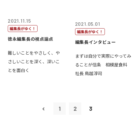
2021.11.15
2021.05.01
編集長がゆく！
編集長がゆく！
徳永編集長の視点論点
編集長インタビュー
難しいことをやさしく、や
まずは自分で実際にやってみ
さしいことを深く、深いこ
ることが信条 相模屋食料
とを面白く
社長 鳥越淳司
1
2
3