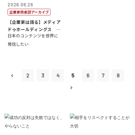
2026.06.26
企業家倶楽部アーカイブ
【企業家は語る】メディア
ドゥホールディングス 代
日本のコンテンツを世界に
表取締役社長...
発信したい
2
3
4
5
6
7
8