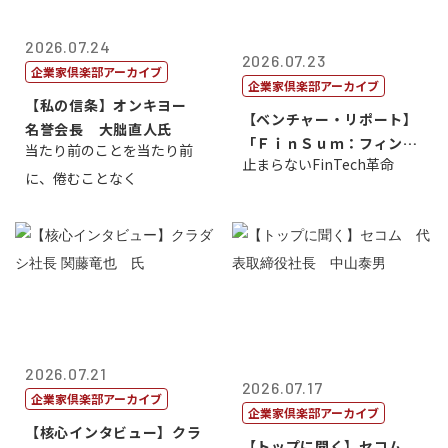
2026.07.24
2026.07.23
企業家倶楽部アーカイブ
企業家倶楽部アーカイブ
【私の信条】オンキヨー
【ベンチャー・リポート】
名誉会長 大朏直人氏
「ＦｉｎＳｕｍ：フィンテ
当たり前のことを当たり前
止まらないFinTech革命
ック・サミッ...
に、倦むことなく
2026.07.21
2026.07.17
企業家倶楽部アーカイブ
企業家倶楽部アーカイブ
【核心インタビュー】クラ
【トップに聞く】セコム