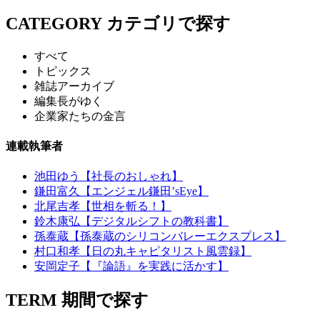
CATEGORY
カテゴリで探す
すべて
トピックス
雑誌アーカイブ
編集長がゆく
企業家たちの金言
連載執筆者
池田ゆう【社長のおしゃれ】
鎌田富久【エンジェル鎌田’sEye】
北尾吉孝【世相を斬る！】
鈴木康弘【デジタルシフトの教科書】
孫泰蔵【孫泰蔵のシリコンバレーエクスプレス】
村口和孝【日の丸キャピタリスト風雲録】
安岡定子【『論語』を実践に活かす】
TERM
期間で探す