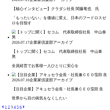
【核心インタビュー】クラダシ社長 関藤竜也 氏
「もったいない」を価値に変え、日本のフードロスゼ
ロを目指す
2026.07.17
企業家倶楽部アーカイブ
【トップに聞く】セコム 代表取締役社長 中山泰
男
全員経営でお客様一人ひとりに安心を
2026.07.16
企業家倶楽部アーカイブ
【注目企業】アキュセラ会長・社長兼ＣＥＯ窪田 良
世界から目の病気をなくしたい
1
2
3
4
5
6