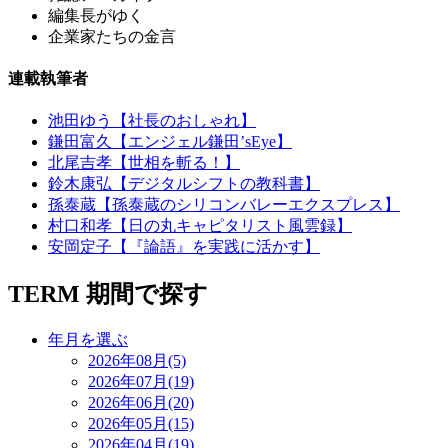
編集長がゆく
企業家たちの金言
連載執筆者
池田ゆう【社長のおしゃれ】
鎌田富久【エンジェル鎌田’sEye】
北尾吉孝【世相を斬る！】
鈴木康弘【デジタルシフトの教科書】
孫泰蔵【孫泰蔵のシリコンバレーエクスプレス】
村口和孝【日の丸キャピタリスト風雲録】
安岡定子【『論語』を実践に活かす】
TERM
期間で探す
年月を選ぶ
2026年08月(5)
2026年07月(19)
2026年06月(20)
2026年05月(15)
2026年04月(19)