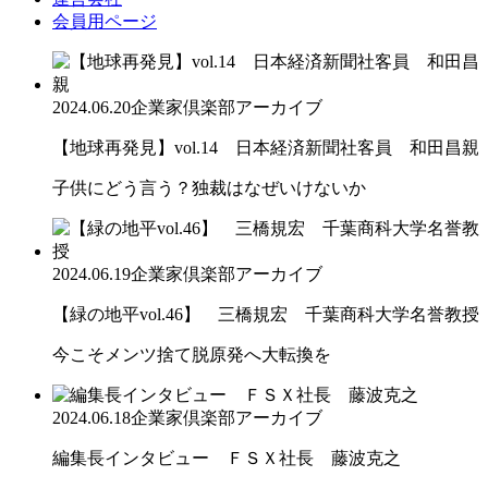
会員用ページ
2024.06.20
企業家倶楽部アーカイブ
【地球再発見】vol.14 日本経済新聞社客員 和田昌親
子供にどう言う？独裁はなぜいけないか
2024.06.19
企業家倶楽部アーカイブ
【緑の地平vol.46】 三橋規宏 千葉商科大学名誉教授
今こそメンツ捨て脱原発へ大転換を
2024.06.18
企業家倶楽部アーカイブ
編集長インタビュー ＦＳＸ社長 藤波克之