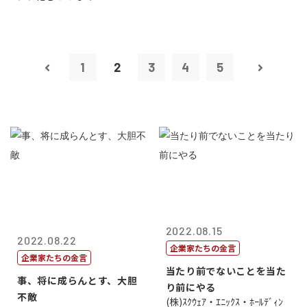
1
2
3
4
5
2022.08.15
2022.08.22
企業家たちの金言
企業家たちの金言
当たり前でないことを当た
事、将に成らんとす、大胆
り前にやる
不敵
(株)ｽｸｳｪｱ・ｴﾆｯｸｽ・ﾎｰﾙﾃﾞｨﾝ