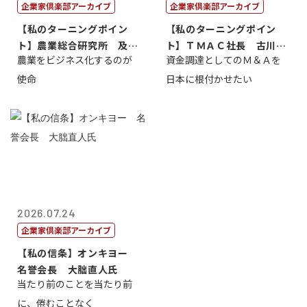
企業家倶楽部アーカイブ
企業家倶楽部アーカイブ
【私のターニングポイン
【私のターニングポイン
ト】農業総合研究所 及川
ト】ＴＭＡＣ社長 古川英
農業をビジネス化するのが
資金調達としてのＭ＆Ａを
智正
一
使命
日本に根付かせたい
2026.07.24
企業家倶楽部アーカイブ
【私の信条】オンキヨー
名誉会長 大朏直人氏
当たり前のことを当たり前
に、倦むことなく