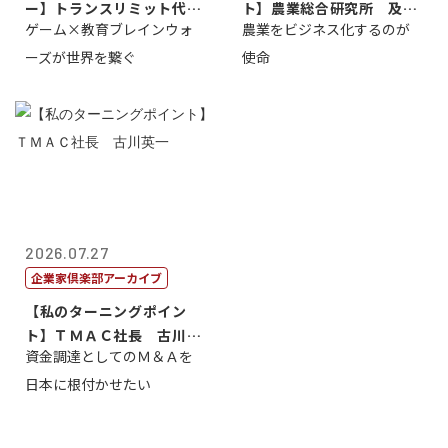
ー】トランスリミット代表
ト】農業総合研究所 及川
ゲーム×教育ブレインウォ
農業をビジネス化するのが
取締役社長 ...
智正
ーズが世界を繋ぐ
使命
2026.07.27
企業家倶楽部アーカイブ
【私のターニングポイン
ト】ＴＭＡＣ社長 古川英
資金調達としてのＭ＆Ａを
一
日本に根付かせたい