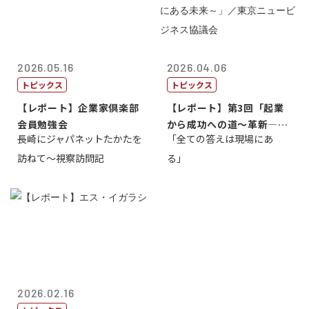
2026.05.16
2026.04.06
トピックス
トピックス
【レポート】企業家倶楽部
【レポート】第3回「起業
会員勉強会
から成功への道～革新―挑
長崎にジャパネットたかたを
「全ての答えは現場にあ
戦の先にある...
訪ねて～視察訪問記
る」
2026.02.16