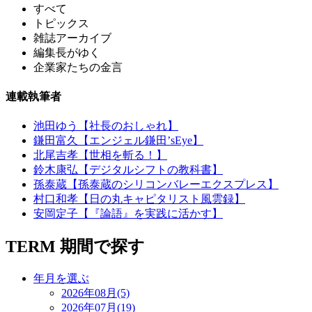
すべて
トピックス
雑誌アーカイブ
編集長がゆく
企業家たちの金言
連載執筆者
池田ゆう【社長のおしゃれ】
鎌田富久【エンジェル鎌田’sEye】
北尾吉孝【世相を斬る！】
鈴木康弘【デジタルシフトの教科書】
孫泰蔵【孫泰蔵のシリコンバレーエクスプレス】
村口和孝【日の丸キャピタリスト風雲録】
安岡定子【『論語』を実践に活かす】
TERM
期間で探す
年月を選ぶ
2026年08月(5)
2026年07月(19)