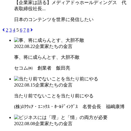
【企業家は語る】メディアドゥホールディングス 代
表取締役社長...
日本のコンテンツを世界に発信したい
2
3
4
5
6
7
8
2022.08.22
企業家たちの金言
事、将に成らんとす、大胆不敵
セコム㈱ 創業者 飯田亮
2022.08.15
企業家たちの金言
当たり前でないことを当たり前にやる
(株)ｽｸｳｪｱ・ｴﾆｯｸｽ・ﾎｰﾙﾃﾞｨﾝｸﾞｽ 名誉会長 福嶋康博
2022.08.08
企業家たちの金言