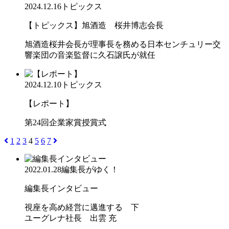
2024.12.16
トピックス
【トピックス】旭酒造 桜井博志会長
旭酒造桜井会長が理事長を務める日本センチュリー交
響楽団の音楽監督に久石譲氏が就任
2024.12.10
トピックス
【レポート】
第24回企業家賞授賞式
1
2
3
4
5
6
7
2022.01.28
編集長がゆく！
編集長インタビュー
視座を高め経営に邁進する 下
ユーグレナ社長 出雲 充