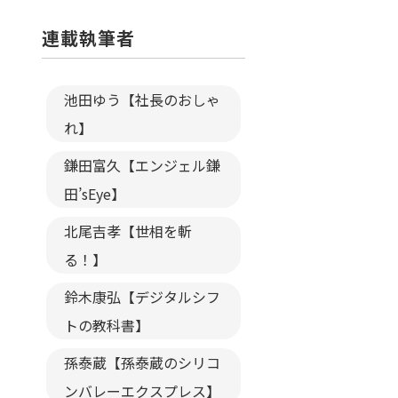
連載執筆者
池田ゆう【社長のおしゃ
れ】
鎌田富久【エンジェル鎌
田’sEye】
北尾吉孝【世相を斬
る！】
鈴木康弘【デジタルシフ
トの教科書】
孫泰蔵【孫泰蔵のシリコ
ンバレーエクスプレス】