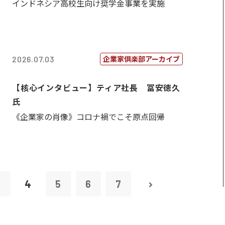
インドネシア高校生向け奨学金事業を実施
企業家倶楽部アーカイブ
2026.07.03
【核心インタビュー】ティア社長 冨安徳久
氏
《企業家の肖像》コロナ禍でこそ原点回帰
3
4
5
6
7