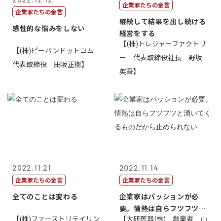
企業家たちの金言
企業家たちの金言
継続して結果を出し続ける
感性的な悩みをしない
経営をする
【(株)トレジャーファクトリ
【(株)ピーバンドットコム
ー 代表取締役社長 野坂
代表取締役 田坂正樹】
英吾】
2022.11.21
2022.11.14
企業家たちの金言
企業家たちの金言
全てのことは変わる
企業家はパッションが必
要。情熱は自らフツフツと
【(株)ファーストリテイリン
【大研医器(株) 創業者 山
湧いてくるもの...