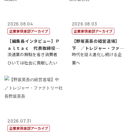
2026.08.04
2026.08.03
企業家倶楽部アーカイブ
企業家倶楽部アーカイブ
【編集長インタビュー】Ｐ
【野坂英吾の経営道場】
ａｌｔａｃ 代表取締役会
下 ／トレジャー・ファク
流通業の無駄を省き消費者
時代を捉え進化し続ける企
長三木田國夫
トリー社長野坂...
ひいては社会に貢献したい
業へ
2026.07.31
企業家倶楽部アーカイブ