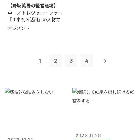
【野坂英吾の経営道場】
中 ／トレジャー・ファク
『１事例３活用』の人材マ
トリー社長野坂...
ネジメント
1
2
3
4
2022.11.28
2022.12.12