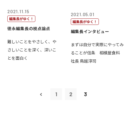
2021.11.15
2021.05.01
編集長がゆく！
編集長がゆく！
徳永編集長の視点論点
編集長インタビュー
難しいことをやさしく、や
まずは自分で実際にやってみ
さしいことを深く、深いこ
ることが信条 相模屋食料
とを面白く
社長 鳥越淳司
1
2
3