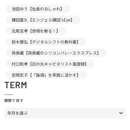
池田ゆう【社長のおしゃれ】
鎌田富久【エンジェル鎌田’sEye】
北尾吉孝【世相を斬る！】
鈴木康弘【デジタルシフトの教科書】
孫泰蔵【孫泰蔵のシリコンバレーエクスプレス】
村口和孝【日の丸キャピタリスト風雲録】
安岡定子【『論語』を実践に活かす】
TERM
期間で探す
年月を選ぶ