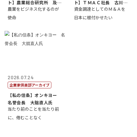
ト】農業総合研究所 及川
ト】ＴＭＡＣ社長 古川英
農業をビジネス化するのが
資金調達としてのＭ＆Ａを
智正
一
使命
日本に根付かせたい
2026.07.24
企業家倶楽部アーカイブ
【私の信条】オンキヨー
名誉会長 大朏直人氏
当たり前のことを当たり前
に、倦むことなく