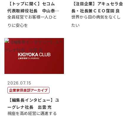
【トップに聞く】セコム
【注目企業】アキュセラ会
代表取締役社長 中山泰
長・社長兼ＣＥＯ窪田 良
全員経営でお客様一人ひと
世界から目の病気をなくし
男
りに安心を
たい
2026.07.15
企業家倶楽部アーカイブ
【編集長インタビュー】ユ
ーグレナ社長 出雲 充
視座を高め経営に邁進する