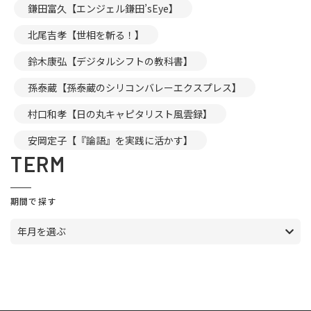
鎌田富久【エンジェル鎌田’sEye】
北尾吉孝【世相を斬る！】
鈴木康弘【デジタルシフトの教科書】
孫泰蔵【孫泰蔵のシリコンバレーエクスプレス】
村口和孝【日の丸キャピタリスト風雲録】
安岡定子【『論語』を実践に活かす】
TERM
期間で探す
年月を選ぶ