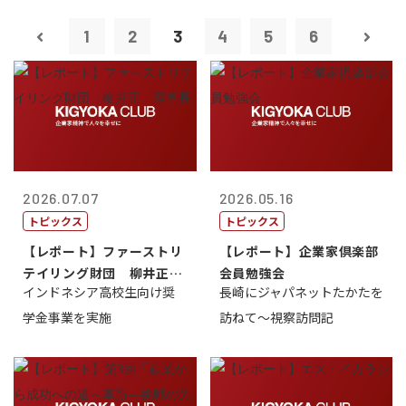
1
2
3
4
5
6
2026.07.07
2026.05.16
トピックス
トピックス
【レポート】ファーストリ
【レポート】企業家倶楽部
テイリング財団 柳井正
会員勉強会
インドネシア高校生向け奨
長崎にジャパネットたかたを
理事長
学金事業を実施
訪ねて～視察訪問記