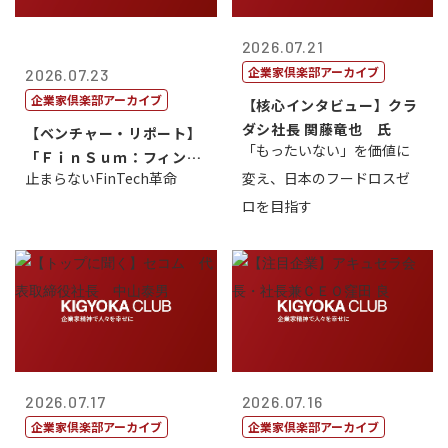
2026.07.21
企業家倶楽部アーカイブ
2026.07.23
企業家倶楽部アーカイブ
【核心インタビュー】クラ
ダシ社長 関藤竜也 氏
【ベンチャー・リポート】
「もったいない」を価値に
「ＦｉｎＳｕｍ：フィンテ
止まらないFinTech革命
変え、日本のフードロスゼ
ック・サミッ...
ロを目指す
2026.07.17
2026.07.16
企業家倶楽部アーカイブ
企業家倶楽部アーカイブ