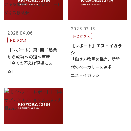
2026.02.16
2026.04.06
トピックス
トピックス
【レポート】エス・イガラ
【レポート】第3回「起業
シ
から成功への道～革新―挑
「働き方改革を推進、新時
「全ての答えは現場にあ
戦の先にある...
代のベーカリーを追求」
る」
エス・イガラシ