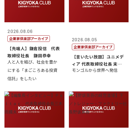
2026.08.06
企業家倶楽部アーカイブ
2026.08.05
企業家倶楽部アーカイブ
【先端人】鎌倉投信 代表
取締役社長 鎌田恭幸
【言いたい放題】ユニメデ
人と人を結び、社会を豊か
ィア 代表取締役社長 末田
にする「まごころある投資
モンゴルから世界へ発信
真
信託」をしたい