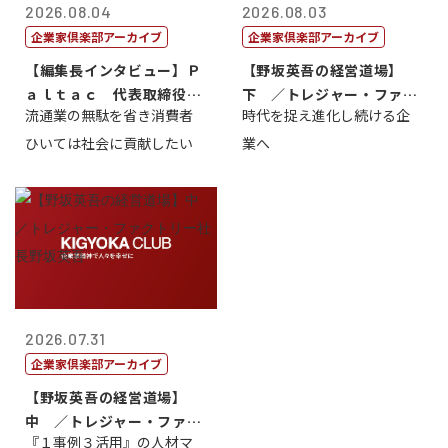
2026.08.04
2026.08.03
企業家倶楽部アーカイブ
企業家倶楽部アーカイブ
【編集長インタビュー】Ｐ
【野坂英吾の経営道場】
ａｌｔａｃ 代表取締役会
下 ／トレジャー・ファク
流通業の無駄を省き消費者
時代を捉え進化し続ける企
長三木田國夫
トリー社長野坂...
ひいては社会に貢献したい
業へ
2026.07.31
企業家倶楽部アーカイブ
【野坂英吾の経営道場】
中 ／トレジャー・ファク
『１事例３活用』の人材マ
トリー社長野坂...