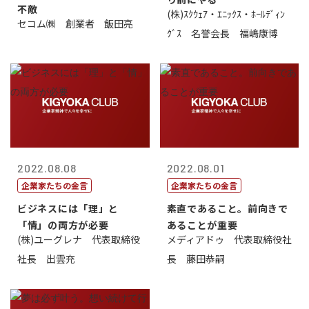
不敵
(株)ｽｸｳｪｱ・ｴﾆｯｸｽ・ﾎｰﾙﾃﾞｨﾝ
セコム㈱ 創業者 飯田亮
ｸﾞｽ 名誉会長 福嶋康博
2022.08.08
2022.08.01
企業家たちの金言
企業家たちの金言
ビジネスには「理」と
素直であること。前向きで
「情」の両方が必要
あることが重要
(株)ユーグレナ 代表取締役
メディアドゥ 代表取締役社
社長 出雲充
長 藤田恭嗣