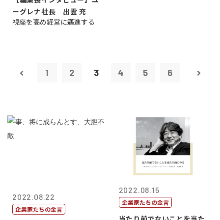
ーグレナ社長 出雲 充
視座を高め経営に邁進する
1
2
3
4
5
6
2022.08.15
2022.08.22
企業家たちの金言
企業家たちの金言
当たり前でないことを当た