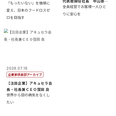
代表取締役社長 中山泰
「もったいない」を価値に
全員経営でお客様一人ひと
男
変え、日本のフードロスゼ
りに安心を
ロを目指す
2026.07.16
企業家倶楽部アーカイブ
【注目企業】アキュセラ会
長・社長兼ＣＥＯ窪田 良
世界から目の病気をなくし
たい