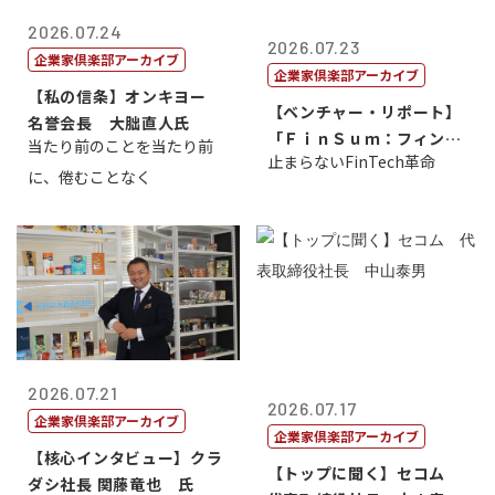
2026.07.24
2026.07.23
企業家倶楽部アーカイブ
企業家倶楽部アーカイブ
【私の信条】オンキヨー
【ベンチャー・リポート】
名誉会長 大朏直人氏
「ＦｉｎＳｕｍ：フィンテ
当たり前のことを当たり前
止まらないFinTech革命
ック・サミッ...
に、倦むことなく
2026.07.21
2026.07.17
企業家倶楽部アーカイブ
企業家倶楽部アーカイブ
【核心インタビュー】クラ
【トップに聞く】セコム
ダシ社長 関藤竜也 氏