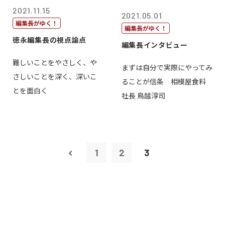
2021.11.15
2021.05.01
編集長がゆく！
編集長がゆく！
徳永編集長の視点論点
編集長インタビュー
難しいことをやさしく、や
まずは自分で実際にやってみ
さしいことを深く、深いこ
ることが信条 相模屋食料
とを面白く
社長 鳥越淳司
1
2
3