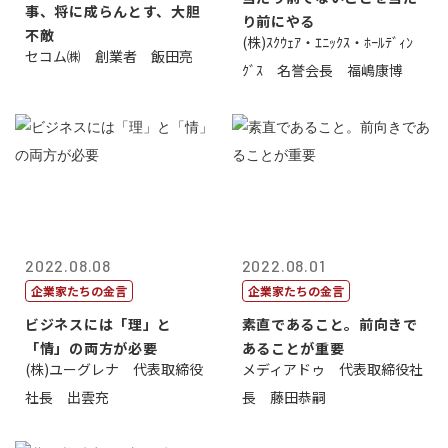
事、将に成らんとす、大胆
り前にやる
不敵
(株)ｽｸｳｪｱ・ｴﾆｯｸｽ・ﾎｰﾙﾃﾞｨﾝ
セコム㈱ 創業者 飯田亮
ｸﾞｽ 名誉会長 福嶋康博
2022.08.08
2022.08.01
企業家たちの金言
企業家たちの金言
ビジネスには「理」と
素直であること。前向きで
「情」の両方が必要
あることが重要
(株)ユーグレナ 代表取締役
メディアドゥ 代表取締役社
社長 出雲充
長 藤田恭嗣