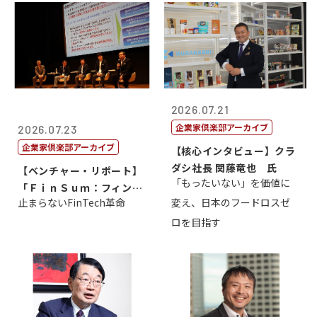
2026.07.21
企業家倶楽部アーカイブ
2026.07.23
企業家倶楽部アーカイブ
【核心インタビュー】クラ
ダシ社長 関藤竜也 氏
【ベンチャー・リポート】
「もったいない」を価値に
「ＦｉｎＳｕｍ：フィンテ
止まらないFinTech革命
変え、日本のフードロスゼ
ック・サミッ...
ロを目指す