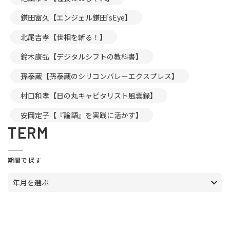
鎌田富久【エンジェル鎌田’sEye】
北尾吉孝【世相を斬る！】
鈴木康弘【デジタルシフトの教科書】
孫泰蔵【孫泰蔵のシリコンバレーエクスプレス】
村口和孝【日の丸キャピタリスト風雲録】
安岡定子【『論語』を実践に活かす】
TERM
期間で探す
年月を選ぶ