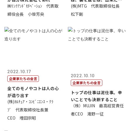
㈱ﾘﾝｸｱﾝﾄﾞﾓﾁﾍﾞｰｼｮﾝ 代表取
(株)MTG 代表取締役社長
価値があるとい...
締役会長 小笹芳央
松下剛
2022.10.17
2022.10.10
企業家たちの金言
企業家たちの金言
全てのモノやコトは人の心
トップの仕事は泥仕事。辛
が造り出す
いことでも決断すること
(株)ｶﾙﾁｭｱ・ｺﾝﾋﾞﾆｴﾝｽ・ｸﾗ
（株）MUJIN 最高経営責任
ﾌﾞ 代表取締役社長兼
者CEO 滝野一征
CEO 増田宗昭