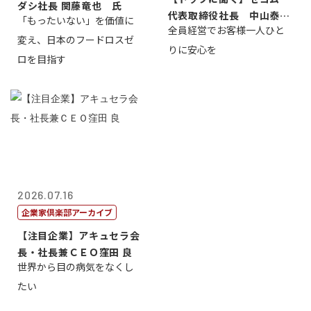
ダシ社長 関藤竜也 氏
代表取締役社長 中山泰
「もったいない」を価値に
全員経営でお客様一人ひと
男
変え、日本のフードロスゼ
りに安心を
ロを目指す
2026.07.16
企業家倶楽部アーカイブ
【注目企業】アキュセラ会
長・社長兼ＣＥＯ窪田 良
世界から目の病気をなくし
たい