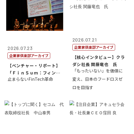
2026.07.21
企業家倶楽部アーカイブ
2026.07.23
企業家倶楽部アーカイブ
【核心インタビュー】クラ
ダシ社長 関藤竜也 氏
【ベンチャー・リポート】
「もったいない」を価値に
「ＦｉｎＳｕｍ：フィンテ
止まらないFinTech革命
変え、日本のフードロスゼ
ック・サミッ...
ロを目指す