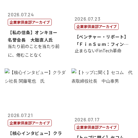
2026.07.24
2026.07.23
企業家倶楽部アーカイブ
企業家倶楽部アーカイブ
【私の信条】オンキヨー
【ベンチャー・リポート】
名誉会長 大朏直人氏
「ＦｉｎＳｕｍ：フィンテ
当たり前のことを当たり前
止まらないFinTech革命
ック・サミッ...
に、倦むことなく
2026.07.21
2026.07.17
企業家倶楽部アーカイブ
企業家倶楽部アーカイブ
【核心インタビュー】クラ
【トップに聞く】セコム