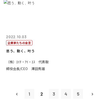
2022.10.03
企業家たちの金言
思う、動く、叶う
（株）ｴｲﾁ・ｱｲ・ｴｽ 代表取
締役会長/CEO 澤田秀雄
1
2
3
4
5