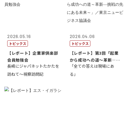
2026.05.16
2026.04.06
トピックス
トピックス
【レポート】企業家倶楽部
【レポート】第3回「起業
会員勉強会
から成功への道～革新―挑
長崎にジャパネットたかたを
「全ての答えは現場にあ
戦の先にある...
訪ねて～視察訪問記
る」