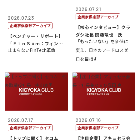
2026.07.21
企業家倶楽部アーカイブ
2026.07.23
企業家倶楽部アーカイブ
【核心インタビュー】クラ
ダシ社長 関藤竜也 氏
【ベンチャー・リポート】
「もったいない」を価値に
「ＦｉｎＳｕｍ：フィンテ
止まらないFinTech革命
変え、日本のフードロスゼ
ック・サミッ...
ロを目指す
2026.07.17
2026.07.16
企業家倶楽部アーカイブ
企業家倶楽部アーカイブ
【トップに聞く】セコム
【注目企業】アキュセラ会