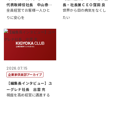
代表取締役社長 中山泰
長・社長兼ＣＥＯ窪田 良
全員経営でお客様一人ひと
世界から目の病気をなくし
男
りに安心を
たい
2026.07.15
企業家倶楽部アーカイブ
【編集長インタビュー】ユ
ーグレナ社長 出雲 充
視座を高め経営に邁進する