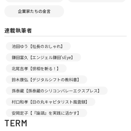
企業家たちの金言
連載執筆者
池田ゆう【社長のおしゃれ】
鎌田富久【エンジェル鎌田’sEye】
北尾吉孝【世相を斬る！】
鈴木康弘【デジタルシフトの教科書】
孫泰蔵【孫泰蔵のシリコンバレーエクスプレス】
村口和孝【日の丸キャピタリスト風雲録】
安岡定子【『論語』を実践に活かす】
TERM