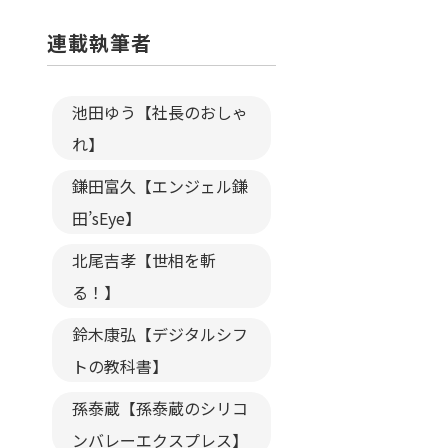
連載執筆者
池田ゆう【社長のおしゃ
れ】
鎌田富久【エンジェル鎌
田’sEye】
北尾吉孝【世相を斬
る！】
鈴木康弘【デジタルシフ
トの教科書】
孫泰蔵【孫泰蔵のシリコ
ンバレーエクスプレス】