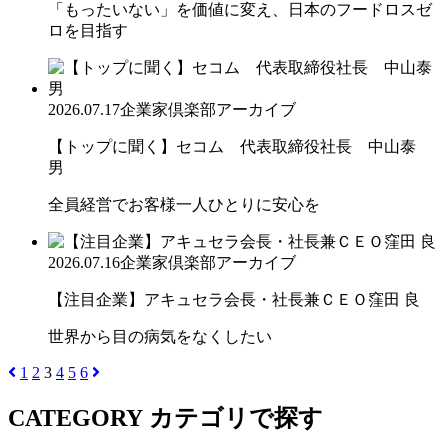
「もったいない」を価値に変え、日本のフードロスゼ
ロを目指す
2026.07.17
企業家倶楽部アーカイブ
【トップに聞く】セコム 代表取締役社長 中山泰
男
全員経営でお客様一人ひとりに安心を
2026.07.16
企業家倶楽部アーカイブ
【注目企業】アキュセラ会長・社長兼ＣＥＯ窪田 良
世界から目の病気をなくしたい
1
2
3
4
5
6
CATEGORY
カテゴリで探す