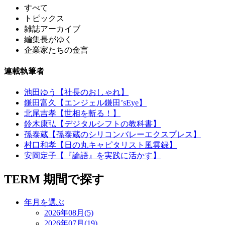
すべて
トピックス
雑誌アーカイブ
編集長がゆく
企業家たちの金言
連載執筆者
池田ゆう【社長のおしゃれ】
鎌田富久【エンジェル鎌田’sEye】
北尾吉孝【世相を斬る！】
鈴木康弘【デジタルシフトの教科書】
孫泰蔵【孫泰蔵のシリコンバレーエクスプレス】
村口和孝【日の丸キャピタリスト風雲録】
安岡定子【『論語』を実践に活かす】
TERM
期間で探す
年月を選ぶ
2026年08月(5)
2026年07月(19)