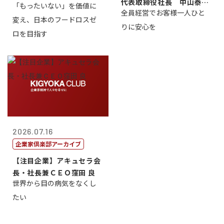
代表取締役社長 中山泰
「もったいない」を価値に
全員経営でお客様一人ひと
男
変え、日本のフードロスゼ
りに安心を
ロを目指す
2026.07.16
企業家倶楽部アーカイブ
【注目企業】アキュセラ会
長・社長兼ＣＥＯ窪田 良
世界から目の病気をなくし
たい