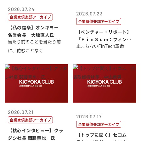
2026.07.24
2026.07.23
企業家倶楽部アーカイブ
企業家倶楽部アーカイブ
【私の信条】オンキヨー
【ベンチャー・リポート】
名誉会長 大朏直人氏
「ＦｉｎＳｕｍ：フィンテ
当たり前のことを当たり前
止まらないFinTech革命
ック・サミッ...
に、倦むことなく
2026.07.21
2026.07.17
企業家倶楽部アーカイブ
企業家倶楽部アーカイブ
【核心インタビュー】クラ
【トップに聞く】セコム
ダシ社長 関藤竜也 氏