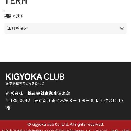
TERM
期間で探す
年月を選ぶ
運営会社｜
株式会社企業家倶楽部
〒135-0042 東京都江東区木場３－１６－８ レッタスビル8
階
© kigyoka club Co.,Ltd. All rights reserved.