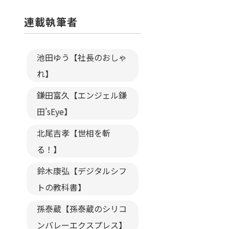
連載執筆者
池田ゆう【社長のおしゃ
れ】
鎌田富久【エンジェル鎌
田’sEye】
北尾吉孝【世相を斬
る！】
鈴木康弘【デジタルシフ
トの教科書】
孫泰蔵【孫泰蔵のシリコ
ンバレーエクスプレス】