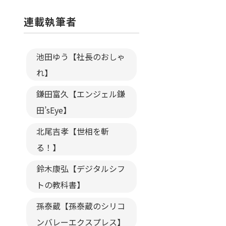
連載執筆者
池田ゆう【社長のおしゃ
れ】
鎌田富久【エンジェル鎌
田’sEye】
北尾吉孝【世相を斬
る！】
鈴木康弘【デジタルシフ
トの教科書】
孫泰蔵【孫泰蔵のシリコ
ンバレーエクスプレス】