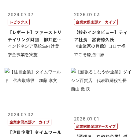
2026.07.07
2026.07.03
トピックス
企業家倶楽部アーカイブ
【レポート】ファーストリ
【核心インタビュー】ティ
テイリング財団 柳井正
ア社長 冨安徳久氏
インドネシア高校生向け奨
《企業家の肖像》コロナ禍
理事長
学金事業を実施
でこそ原点回帰
2026.07.02
2026.07.01
企業家倶楽部アーカイブ
企業家倶楽部アーカイブ
【注目企業】タイムワール
【頑張るしなやか企業】ダ