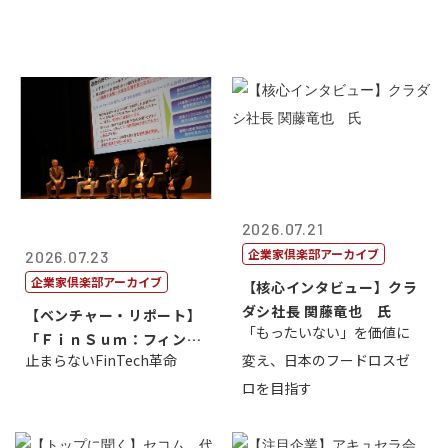
2026.07.21
企業家倶楽部アーカイブ
2026.07.23
企業家倶楽部アーカイブ
【核心インタビュー】クラ
ダシ社長 関藤竜也 氏
【ベンチャー・リポート】
「もったいない」を価値に
「ＦｉｎＳｕｍ：フィンテ
止まらないFinTech革命
変え、日本のフードロスゼ
ック・サミッ...
ロを目指す