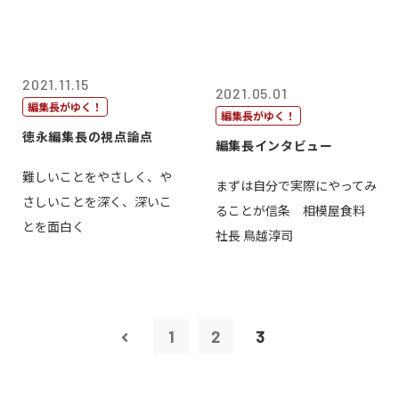
2021.11.15
2021.05.01
編集長がゆく！
編集長がゆく！
徳永編集長の視点論点
編集長インタビュー
難しいことをやさしく、や
まずは自分で実際にやってみ
さしいことを深く、深いこ
ることが信条 相模屋食料
とを面白く
社長 鳥越淳司
1
2
3