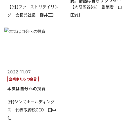
要。情熱は自らフツフツと
【(株)ファーストリテイリン
【大研医器(株) 創業者 山
湧いてくるもの...
グ 会長兼社長 柳井正】
田満】
2022.11.07
企業家たちの金言
本気は自分への投資
(株)ジンズホールディング
ス 代表取締役CEO 田中
仁