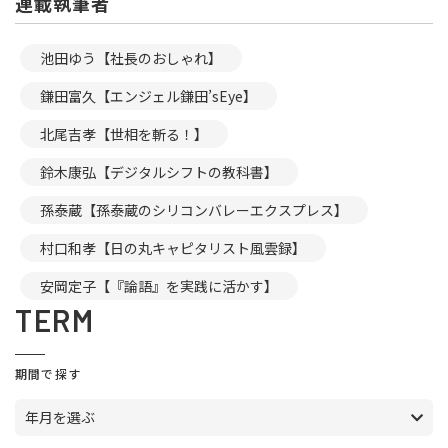
連載執筆者
池田ゆう【社長のおしゃれ】
鎌田富久【エンジェル鎌田’sEye】
北尾吉孝【世相を斬る！】
鈴木康弘【デジタルシフトの教科書】
孫泰蔵【孫泰蔵のシリコンバレーエクスプレス】
村口和孝【日の丸キャピタリスト風雲録】
安岡定子【『論語』を実践に活かす】
TERM
期間で探す
年月を選ぶ