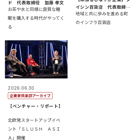
ド 代表取締役 加藤 孝文
イシン百貨店 代表取締役
お茶や水と同様に良質な睡
地域と共に歩みを進める町
社長 西山 ...
眠を購入する時代がやってく
のインフラ百貨店
る
2026.06.30
企業家倶楽部アーカイブ
【ベンチャー・リポート】
北欧発スタートアップイベ
ント「ＳＬＵＳＨ ＡＳＩ
Ａ」開催