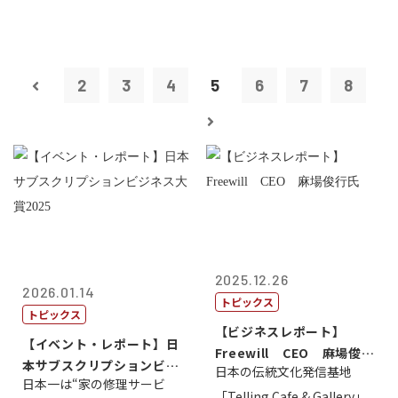
2
3
4
5
6
7
8
2025.12.26
2026.01.14
トピックス
トピックス
【ビジネスレポート】
【イベント・レポート】日
Freewill CEO 麻場俊行
本サブスクリプションビジ
日本の伝統文化発信基地
氏
日本一は“家の修理サービ
ネス大賞20...
「Telling Cafe & Gallery」