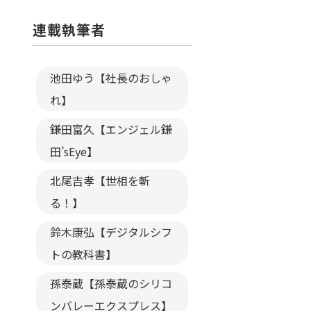
連載執筆者
池田ゆう【社長のおしゃ
れ】
鎌田富久【エンジェル鎌
田’sEye】
北尾吉孝【世相を斬
る！】
鈴木康弘【デジタルシフ
トの教科書】
孫泰蔵【孫泰蔵のシリコ
ンバレーエクスプレス】