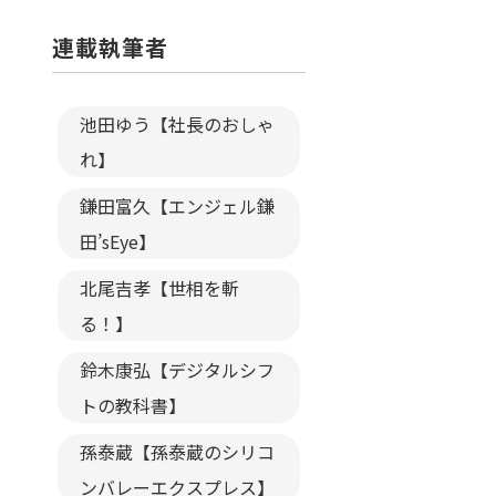
連載執筆者
池田ゆう【社長のおしゃ
れ】
鎌田富久【エンジェル鎌
田’sEye】
北尾吉孝【世相を斬
る！】
鈴木康弘【デジタルシフ
トの教科書】
孫泰蔵【孫泰蔵のシリコ
ンバレーエクスプレス】