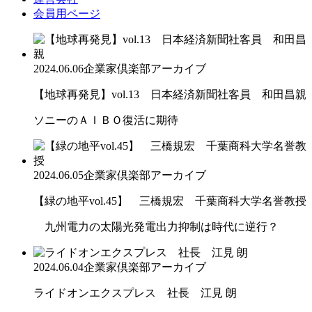
会員用ページ
2024.06.06
企業家倶楽部アーカイブ
【地球再発見】vol.13 日本経済新聞社客員 和田昌親
ソニーのＡＩＢＯ復活に期待
2024.06.05
企業家倶楽部アーカイブ
【緑の地平vol.45】 三橋規宏 千葉商科大学名誉教授
九州電力の太陽光発電出力抑制は時代に逆行？
2024.06.04
企業家倶楽部アーカイブ
ライドオンエクスプレス 社長 江見 朗