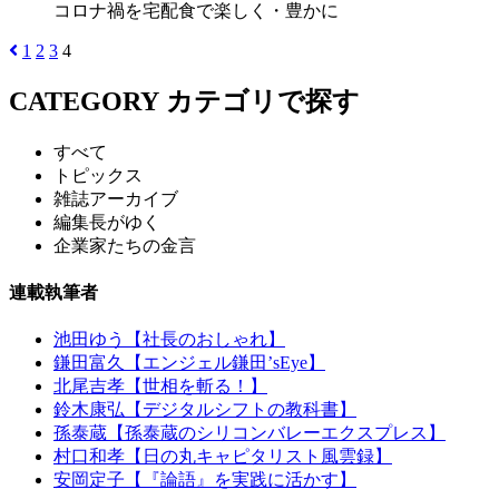
コロナ禍を宅配食で楽しく・豊かに
1
2
3
4
CATEGORY
カテゴリで探す
すべて
トピックス
雑誌アーカイブ
編集長がゆく
企業家たちの金言
連載執筆者
池田ゆう【社長のおしゃれ】
鎌田富久【エンジェル鎌田’sEye】
北尾吉孝【世相を斬る！】
鈴木康弘【デジタルシフトの教科書】
孫泰蔵【孫泰蔵のシリコンバレーエクスプレス】
村口和孝【日の丸キャピタリスト風雲録】
安岡定子【『論語』を実践に活かす】