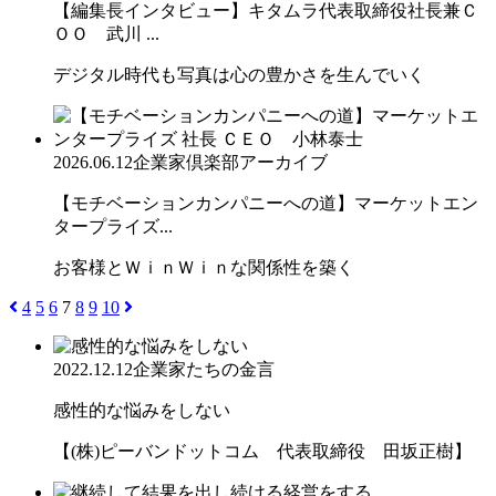
【編集長インタビュー】キタムラ代表取締役社長兼Ｃ
ＯＯ 武川 ...
デジタル時代も写真は心の豊かさを生んでいく
2026.06.12
企業家倶楽部アーカイブ
【モチベーションカンパニーへの道】マーケットエン
タープライズ...
お客様とＷｉｎＷｉｎな関係性を築く
4
5
6
7
8
9
10
2022.12.12
企業家たちの金言
感性的な悩みをしない
【(株)ピーバンドットコム 代表取締役 田坂正樹】