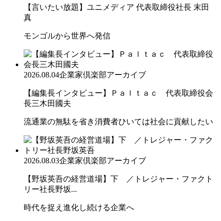
【言いたい放題】ユニメディア 代表取締役社長 末田
真
モンゴルから世界へ発信
2026.08.04
企業家倶楽部アーカイブ
【編集長インタビュー】Ｐａｌｔａｃ 代表取締役会
長三木田國夫
流通業の無駄を省き消費者ひいては社会に貢献したい
2026.08.03
企業家倶楽部アーカイブ
【野坂英吾の経営道場】下 ／トレジャー・ファクト
リー社長野坂...
時代を捉え進化し続ける企業へ