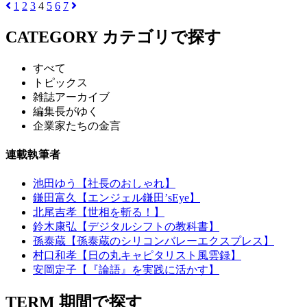
1
2
3
4
5
6
7
CATEGORY
カテゴリで探す
すべて
トピックス
雑誌アーカイブ
編集長がゆく
企業家たちの金言
連載執筆者
池田ゆう【社長のおしゃれ】
鎌田富久【エンジェル鎌田’sEye】
北尾吉孝【世相を斬る！】
鈴木康弘【デジタルシフトの教科書】
孫泰蔵【孫泰蔵のシリコンバレーエクスプレス】
村口和孝【日の丸キャピタリスト風雲録】
安岡定子【『論語』を実践に活かす】
TERM
期間で探す