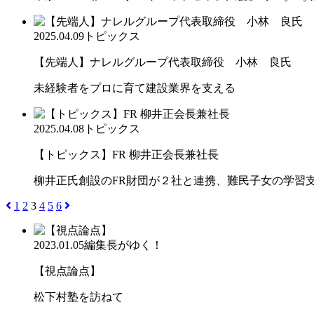
2025.04.09
トピックス
【先端人】ナレルグループ代表取締役 小林 良氏
未経験者をプロに育て建設業界を支える
2025.04.08
トピックス
【トピックス】FR 柳井正会長兼社長
柳井正氏創設のFR財団が２社と連携、難民子女の学
1
2
3
4
5
6
2023.01.05
編集長がゆく！
【視点論点】
松下村塾を訪ねて