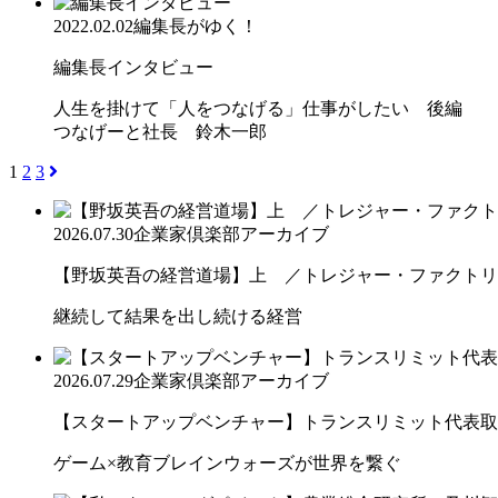
2022.02.02
編集長がゆく！
編集長インタビュー
人生を掛けて「人をつなげる」仕事がしたい 後編
つなげーと社長 鈴木一郎
1
2
3
2026.07.30
企業家倶楽部アーカイブ
【野坂英吾の経営道場】上 ／トレジャー・ファクトリー
継続して結果を出し続ける経営
2026.07.29
企業家倶楽部アーカイブ
【スタートアップベンチャー】トランスリミット代表取締
ゲーム×教育ブレインウォーズが世界を繋ぐ