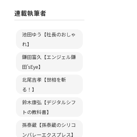
連載執筆者
池田ゆう【社長のおしゃ
れ】
鎌田富久【エンジェル鎌
田’sEye】
北尾吉孝【世相を斬
る！】
鈴木康弘【デジタルシフ
トの教科書】
孫泰蔵【孫泰蔵のシリコ
ンバレーエクスプレス】