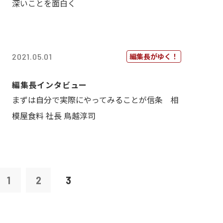
深いことを面白く
編集長がゆく！
2021.05.01
編集長インタビュー
まずは自分で実際にやってみることが信条 相
模屋食料 社長 鳥越淳司
1
2
3