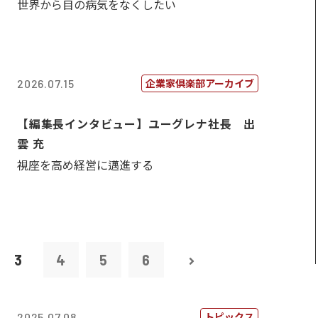
世界から目の病気をなくしたい
企業家倶楽部アーカイブ
2026.07.15
【編集長インタビュー】ユーグレナ社長 出
雲 充
視座を高め経営に邁進する
3
4
5
6
トピックス
2025.07.08