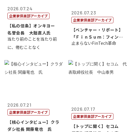
2026.07.24
2026.07.23
企業家倶楽部アーカイブ
企業家倶楽部アーカイブ
【私の信条】オンキヨー
【ベンチャー・リポート】
名誉会長 大朏直人氏
「ＦｉｎＳｕｍ：フィンテ
当たり前のことを当たり前
止まらないFinTech革命
ック・サミッ...
に、倦むことなく
2026.07.21
2026.07.17
企業家倶楽部アーカイブ
企業家倶楽部アーカイブ
【核心インタビュー】クラ
【トップに聞く】セコム
ダシ社長 関藤竜也 氏