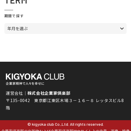
TERM
期間で探す
年月を選ぶ
運営会社｜
株式会社企業家倶楽部
〒135-0042 東京都江東区木場３－１６－８ レッタスビル8
階
© kigyoka club Co.,Ltd. All rights reserved.