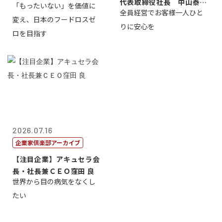
代表取締役社長 中山泰
「もったいない」を価値に
全員経営でお客様一人ひと
男
変え、日本のフードロスゼ
りに安心を
ロを目指す
2026.07.16
企業家倶楽部アーカイブ
【注目企業】アキュセラ会
長・社長兼ＣＥＯ窪田 良
世界から目の病気をなくし
たい