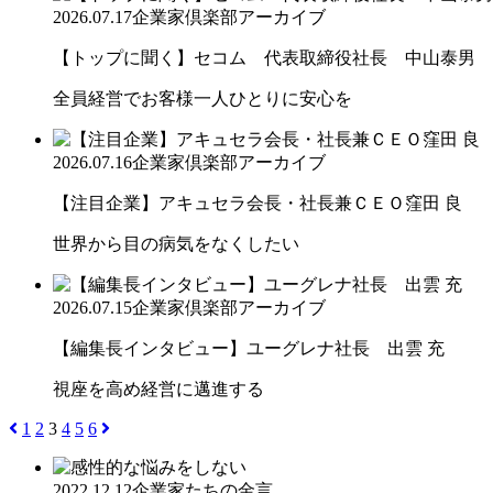
2026.07.17
企業家倶楽部アーカイブ
【トップに聞く】セコム 代表取締役社長 中山泰男
全員経営でお客様一人ひとりに安心を
2026.07.16
企業家倶楽部アーカイブ
【注目企業】アキュセラ会長・社長兼ＣＥＯ窪田 良
世界から目の病気をなくしたい
2026.07.15
企業家倶楽部アーカイブ
【編集長インタビュー】ユーグレナ社長 出雲 充
視座を高め経営に邁進する
1
2
3
4
5
6
2022.12.12
企業家たちの金言