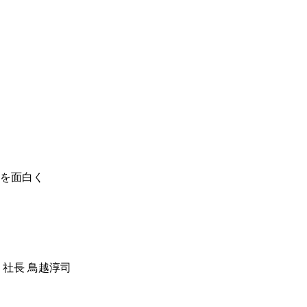
を面白く
 社長 鳥越淳司