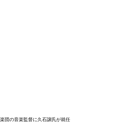
ィ
楽団の音楽監督に久石譲氏が就任