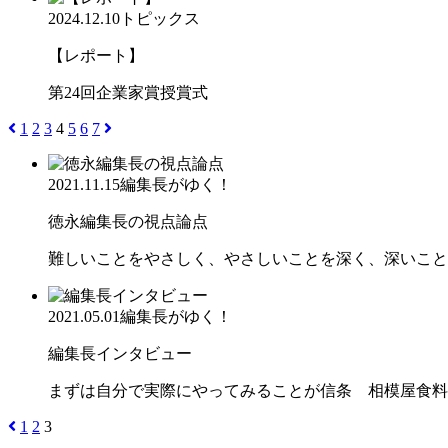
2024.12.10
トピックス
【レポート】
第24回企業家賞授賞式
1
2
3
4
5
6
7
2021.11.15
編集長がゆく！
徳永編集長の視点論点
難しいことをやさしく、やさしいことを深く、深いこと
2021.05.01
編集長がゆく！
編集長インタビュー
まずは自分で実際にやってみることが信条 相模屋食料
1
2
3