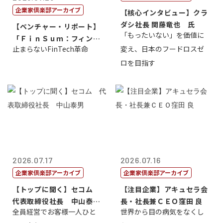
企業家倶楽部アーカイブ
【核心インタビュー】クラ
ダシ社長 関藤竜也 氏
【ベンチャー・リポート】
「もったいない」を価値に
「ＦｉｎＳｕｍ：フィンテ
止まらないFinTech革命
変え、日本のフードロスゼ
ック・サミッ...
ロを目指す
2026.07.17
2026.07.16
企業家倶楽部アーカイブ
企業家倶楽部アーカイブ
【トップに聞く】セコム
【注目企業】アキュセラ会
代表取締役社長 中山泰
長・社長兼ＣＥＯ窪田 良
全員経営でお客様一人ひと
世界から目の病気をなくし
男