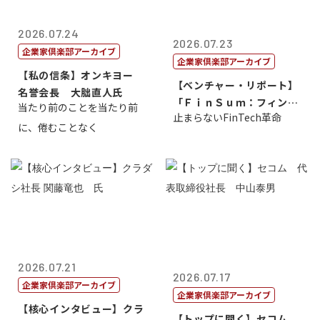
2026.07.24
2026.07.23
企業家倶楽部アーカイブ
企業家倶楽部アーカイブ
【私の信条】オンキヨー
【ベンチャー・リポート】
名誉会長 大朏直人氏
「ＦｉｎＳｕｍ：フィンテ
当たり前のことを当たり前
止まらないFinTech革命
ック・サミッ...
に、倦むことなく
2026.07.21
2026.07.17
企業家倶楽部アーカイブ
企業家倶楽部アーカイブ
【核心インタビュー】クラ
【トップに聞く】セコム