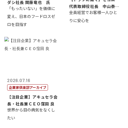
ダシ社長 関藤竜也 氏
代表取締役社長 中山泰
「もったいない」を価値に
全員経営でお客様一人ひと
男
変え、日本のフードロスゼ
りに安心を
ロを目指す
2026.07.16
企業家倶楽部アーカイブ
【注目企業】アキュセラ会
長・社長兼ＣＥＯ窪田 良
世界から目の病気をなくし
たい