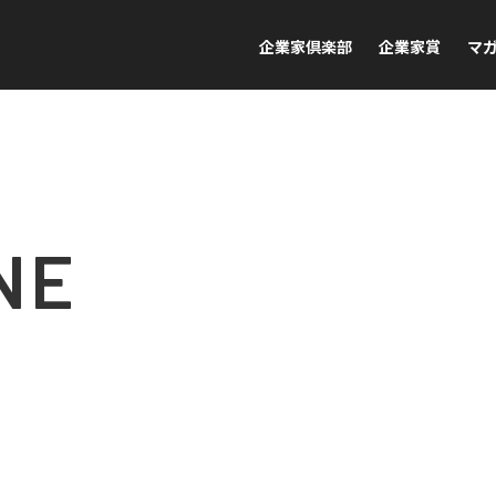
企業家倶楽部
企業家賞
マ
NE