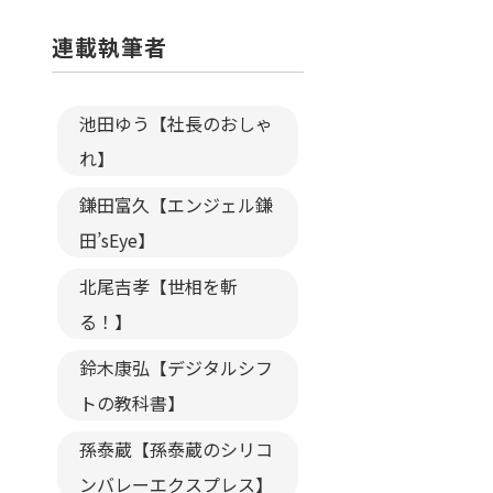
連載執筆者
池田ゆう【社長のおしゃ
れ】
鎌田富久【エンジェル鎌
田’sEye】
北尾吉孝【世相を斬
る！】
鈴木康弘【デジタルシフ
トの教科書】
孫泰蔵【孫泰蔵のシリコ
ンバレーエクスプレス】