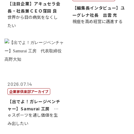
【注目企業】アキュセラ会
【編集長インタビュー】ユ
長・社長兼ＣＥＯ窪田 良
ーグレナ社長 出雲 充
世界から目の病気をなくし
視座を高め経営に邁進する
たい
2026.07.14
企業家倶楽部アーカイブ
【出でよ！ガレージベンチ
ャー】Samurai 工房 代
ｅスポーツを通し価値を生
表取締...
み出したい