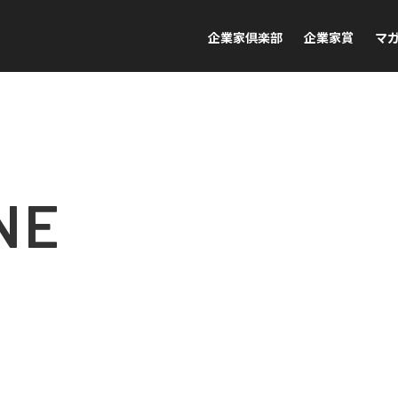
企業家倶楽部
企業家賞
マ
NE