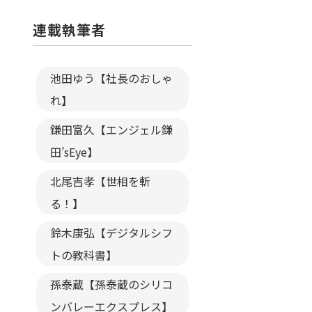
連載執筆者
池田ゆう【社長のおしゃ
れ】
鎌田富久【エンジェル鎌
田’sEye】
北尾吉孝【世相を斬
る！】
鈴木康弘【デジタルシフ
トの教科書】
孫泰蔵【孫泰蔵のシリコ
ンバレーエクスプレス】