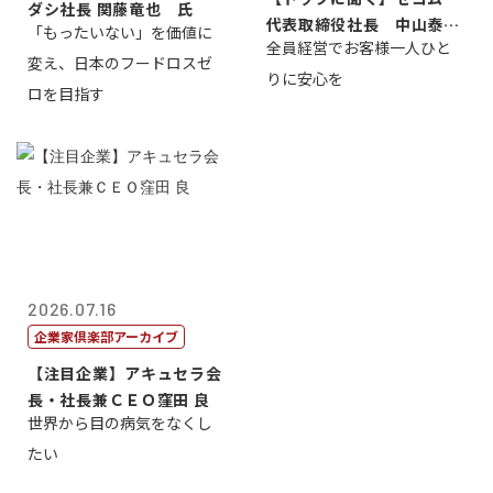
ダシ社長 関藤竜也 氏
代表取締役社長 中山泰
「もったいない」を価値に
全員経営でお客様一人ひと
男
変え、日本のフードロスゼ
りに安心を
ロを目指す
2026.07.16
企業家倶楽部アーカイブ
【注目企業】アキュセラ会
長・社長兼ＣＥＯ窪田 良
世界から目の病気をなくし
たい