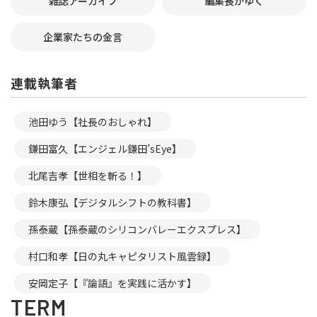
雑誌アーカイブ
編集長がゆく
企業家たちの金言
連載執筆者
池田ゆう【社長のおしゃれ】
鎌田富久【エンジェル鎌田’sEye】
北尾吉孝【世相を斬る！】
鈴木康弘【デジタルシフトの教科書】
孫泰蔵【孫泰蔵のシリコンバレーエクスプレス】
村口和孝【日の丸キャピタリスト風雲録】
安岡定子【『論語』を実践に活かす】
TERM