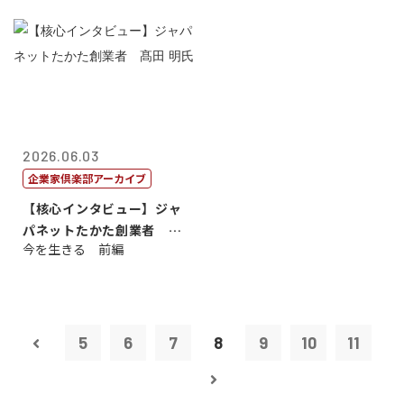
2026.06.03
企業家倶楽部アーカイブ
【核心インタビュー】ジャ
パネットたかた創業者 髙
今を生きる 前編
田 明氏
5
6
7
8
9
10
11