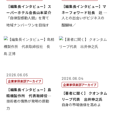
【編集長インタビュー】ス
【編集長インタビュー】マ
ーパーホテル会長山本梁介
ネーフォワード社長 辻 庸
「自律型感動人間」を育て
人との出会いがビジネスの
介
地域ナンバーワンを目指す
醍醐味／
2026.06.05
2026.06.04
企業家倶楽部アーカイブ
企業家倶楽部アーカイブ
【編集長インタビュー】島
【著者に聞く】 クオンタム
精機製作所 代表取締役
リープ代表 出井伸之氏
技術者の情熱が発明の原動
社 長 島 正...
自身の市場価値を高めよ
力