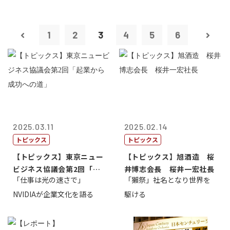
1
2
3
4
5
6
2025.03.11
2025.02.14
トピックス
トピックス
【トピックス】東京ニュー
【トピックス】旭酒造 桜
ビジネス協議会第2回「起
井博志会長 桜井一宏社長
「仕事は光の速さで」
「獺祭」社名となり世界を
業から成功へ...
NVIDIAが企業文化を語る
駆ける