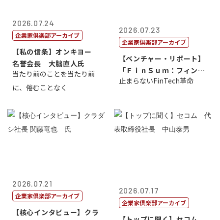
2026.07.24
2026.07.23
企業家倶楽部アーカイブ
企業家倶楽部アーカイブ
【私の信条】オンキヨー
【ベンチャー・リポート】
名誉会長 大朏直人氏
「ＦｉｎＳｕｍ：フィンテ
当たり前のことを当たり前
止まらないFinTech革命
ック・サミッ...
に、倦むことなく
2026.07.21
2026.07.17
企業家倶楽部アーカイブ
企業家倶楽部アーカイブ
【核心インタビュー】クラ
【トップに聞く】セコム