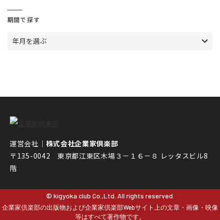
期間で探す
年月を選ぶ
運営会社｜
株式会社企業家倶楽部
〒135-0042 東京都江東区木場３－１６－８ レッタスビル8
階
© kigyoka club Co.,Ltd. All rights reserved.
企業家倶楽部の出版物および企業家倶楽部Webサイト上の文章・画像・映像
等はすべて著作物です。