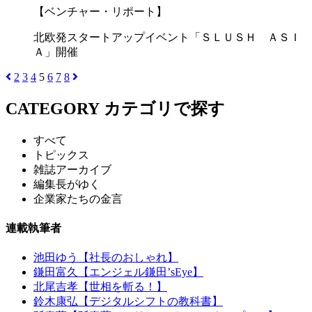
【ベンチャー・リポート】
北欧発スタートアップイベント「ＳＬＵＳＨ ＡＳＩ
Ａ」開催
2
3
4
5
6
7
8
CATEGORY
カテゴリで探す
すべて
トピックス
雑誌アーカイブ
編集長がゆく
企業家たちの金言
連載執筆者
池田ゆう【社長のおしゃれ】
鎌田富久【エンジェル鎌田’sEye】
北尾吉孝【世相を斬る！】
鈴木康弘【デジタルシフトの教科書】