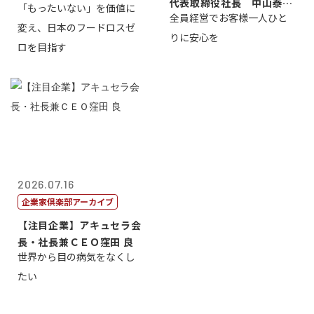
代表取締役社長 中山泰
「もったいない」を価値に
全員経営でお客様一人ひと
男
変え、日本のフードロスゼ
りに安心を
ロを目指す
2026.07.16
企業家倶楽部アーカイブ
【注目企業】アキュセラ会
長・社長兼ＣＥＯ窪田 良
世界から目の病気をなくし
たい