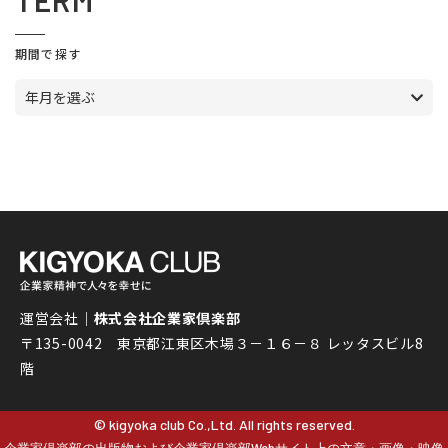
TERM
期間で探す
年月を選ぶ
運営会社｜
株式会社企業家倶楽部
〒135-0042 東京都江東区木場３－１６－８ レッタスビル8
階
© kigyoka club Co.,Ltd. All rights reserved.