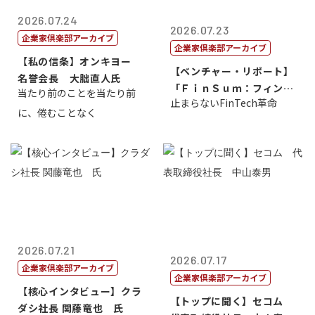
2026.07.24
2026.07.23
企業家倶楽部アーカイブ
企業家倶楽部アーカイブ
【私の信条】オンキヨー
【ベンチャー・リポート】
名誉会長 大朏直人氏
「ＦｉｎＳｕｍ：フィンテ
当たり前のことを当たり前
止まらないFinTech革命
ック・サミッ...
に、倦むことなく
2026.07.21
2026.07.17
企業家倶楽部アーカイブ
企業家倶楽部アーカイブ
【核心インタビュー】クラ
【トップに聞く】セコム
ダシ社長 関藤竜也 氏