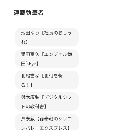
連載執筆者
池田ゆう【社長のおしゃ
れ】
鎌田富久【エンジェル鎌
田’sEye】
北尾吉孝【世相を斬
る！】
鈴木康弘【デジタルシフ
トの教科書】
孫泰蔵【孫泰蔵のシリコ
ンバレーエクスプレス】