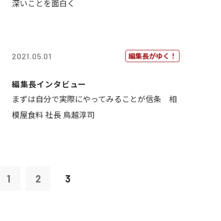
深いことを面白く
編集長がゆく！
2021.05.01
編集長インタビュー
まずは自分で実際にやってみることが信条 相
模屋食料 社長 鳥越淳司
1
2
3