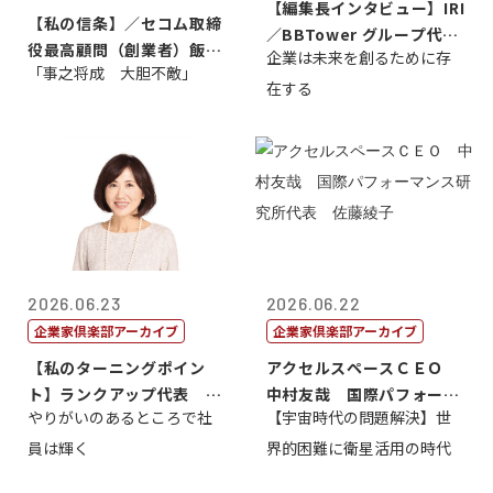
【編集長インタビュー】IRI
【私の信条】／セコム取締
／BBTower グループ代表
役最高顧問（創業者）飯田
企業は未来を創るために存
藤...
「事之将成 大胆不敵」
亮
在する
2026.06.23
2026.06.22
企業家倶楽部アーカイブ
企業家倶楽部アーカイブ
【私のターニングポイン
アクセルスペースＣＥＯ
ト】ランクアップ代表 岩
中村友哉 国際パフォーマ
やりがいのあるところで社
【宇宙時代の問題解決】世
崎裕美子
ンス研究所代...
員は輝く
界的困難に衛星活用の時代