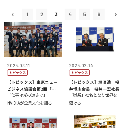
1
2
3
4
5
6
2025.03.11
2025.02.14
トピックス
トピックス
【トピックス】東京ニュー
【トピックス】旭酒造 桜
ビジネス協議会第2回「起
井博志会長 桜井一宏社長
「仕事は光の速さで」
「獺祭」社名となり世界を
業から成功へ...
NVIDIAが企業文化を語る
駆ける