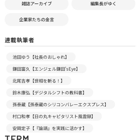
雑誌アーカイブ
編集長がゆく
企業家たちの金言
連載執筆者
池田ゆう【社長のおしゃれ】
鎌田富久【エンジェル鎌田’sEye】
北尾吉孝【世相を斬る！】
鈴木康弘【デジタルシフトの教科書】
孫泰蔵【孫泰蔵のシリコンバレーエクスプレス】
村口和孝【日の丸キャピタリスト風雲録】
安岡定子【『論語』を実践に活かす】
TERM