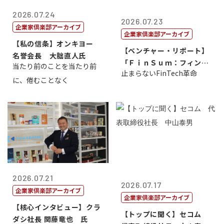
2026.07.24
2026.07.23
企業家倶楽部アーカイブ
企業家倶楽部アーカイブ
【私の信条】オンキヨー
【ベンチャー・リポート】
名誉会長 大朏直人氏
「ＦｉｎＳｕｍ：フィンテ
当たり前のことを当たり前
止まらないFinTech革命
ック・サミッ...
に、倦むことなく
2026.07.21
2026.07.17
企業家倶楽部アーカイブ
企業家倶楽部アーカイブ
【核心インタビュー】クラ
【トップに聞く】セコム
ダシ社長 関藤竜也 氏