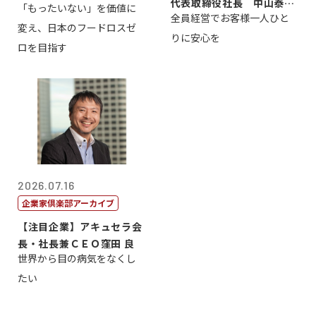
代表取締役社長 中山泰
「もったいない」を価値に
全員経営でお客様一人ひと
男
変え、日本のフードロスゼ
りに安心を
ロを目指す
2026.07.16
企業家倶楽部アーカイブ
【注目企業】アキュセラ会
長・社長兼ＣＥＯ窪田 良
世界から目の病気をなくし
たい