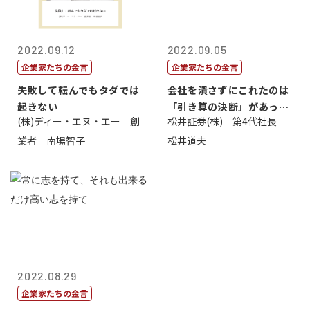
2022.09.12
2022.09.05
企業家たちの金言
企業家たちの金言
失敗して転んでもタダでは
会社を潰さずにこれたのは
起きない
「引き算の決断」があった
(株)ディー・エヌ・エー 創
松井証券(株) 第4代社長
から
業者 南場智子
松井道夫
2022.08.29
企業家たちの金言