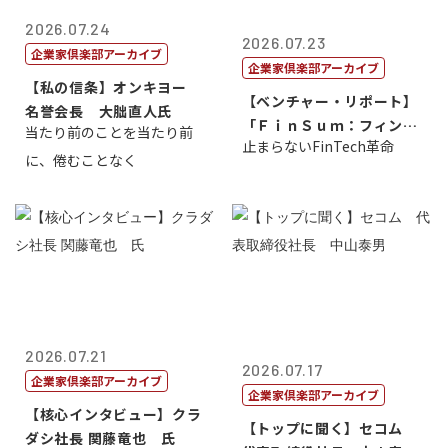
2026.07.24
2026.07.23
企業家倶楽部アーカイブ
企業家倶楽部アーカイブ
【私の信条】オンキヨー
【ベンチャー・リポート】
名誉会長 大朏直人氏
「ＦｉｎＳｕｍ：フィンテ
当たり前のことを当たり前
止まらないFinTech革命
ック・サミッ...
に、倦むことなく
2026.07.21
2026.07.17
企業家倶楽部アーカイブ
企業家倶楽部アーカイブ
【核心インタビュー】クラ
【トップに聞く】セコム
ダシ社長 関藤竜也 氏