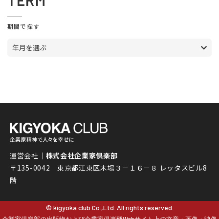
TERM
期間で探す
年月を選ぶ
運営会社｜
株式会社企業家倶楽部
〒135-0042 東京都江東区木場３－１６－８ レッタスビル8
階
© kigyoka club Co.,Ltd. All rights reserved.