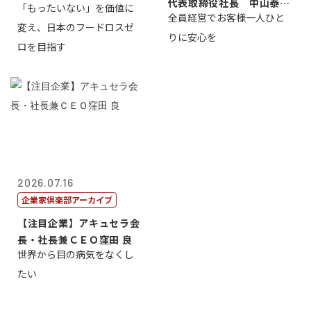
代表取締役社長 中山泰
「もったいない」を価値に
全員経営でお客様一人ひと
男
変え、日本のフードロスゼ
りに安心を
ロを目指す
2026.07.16
企業家倶楽部アーカイブ
【注目企業】アキュセラ会
長・社長兼ＣＥＯ窪田 良
世界から目の病気をなくし
たい