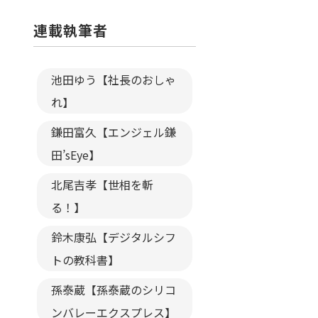
連載執筆者
池田ゆう【社長のおしゃ
れ】
鎌田富久【エンジェル鎌
田’sEye】
北尾吉孝【世相を斬
る！】
鈴木康弘【デジタルシフ
トの教科書】
孫泰蔵【孫泰蔵のシリコ
ンバレーエクスプレス】