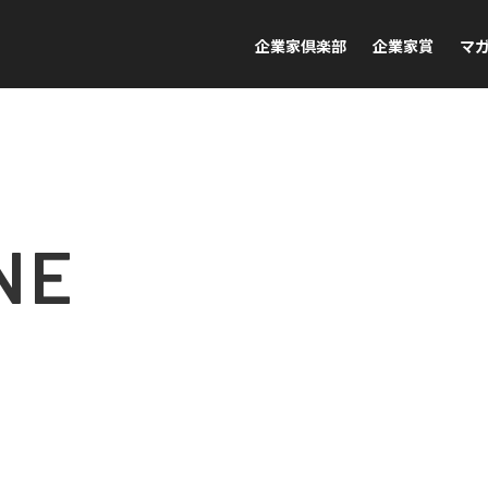
企業家倶楽部
企業家賞
マ
NE