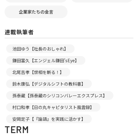
企業家たちの金言
連載執筆者
池田ゆう【社長のおしゃれ】
鎌田富久【エンジェル鎌田’sEye】
北尾吉孝【世相を斬る！】
鈴木康弘【デジタルシフトの教科書】
孫泰蔵【孫泰蔵のシリコンバレーエクスプレス】
村口和孝【日の丸キャピタリスト風雲録】
安岡定子【『論語』を実践に活かす】
TERM