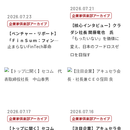
2026.07.21
企業家倶楽部アーカイブ
2026.07.23
企業家倶楽部アーカイブ
【核心インタビュー】クラ
ダシ社長 関藤竜也 氏
【ベンチャー・リポート】
「もったいない」を価値に
「ＦｉｎＳｕｍ：フィンテ
止まらないFinTech革命
変え、日本のフードロスゼ
ック・サミッ...
ロを目指す
2026.07.17
2026.07.16
企業家倶楽部アーカイブ
企業家倶楽部アーカイブ
【トップに聞く】セコム
【注目企業】アキュセラ会