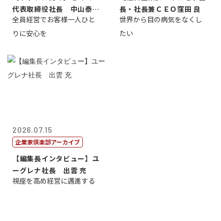
代表取締役社長 中山泰
長・社長兼ＣＥＯ窪田 良
全員経営でお客様一人ひと
世界から目の病気をなくし
男
りに安心を
たい
2026.07.15
企業家倶楽部アーカイブ
【編集長インタビュー】ユ
ーグレナ社長 出雲 充
視座を高め経営に邁進する