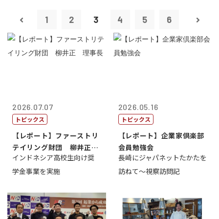
1
2
3
4
5
6
2026.07.07
2026.05.16
トピックス
トピックス
【レポート】ファーストリ
【レポート】企業家倶楽部
テイリング財団 柳井正
会員勉強会
インドネシア高校生向け奨
長崎にジャパネットたかたを
理事長
学金事業を実施
訪ねて～視察訪問記