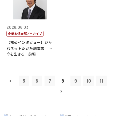
2026.06.03
企業家倶楽部アーカイブ
【核心インタビュー】ジャ
パネットたかた創業者 髙
今を生きる 前編
田 明氏
5
6
7
8
9
10
11