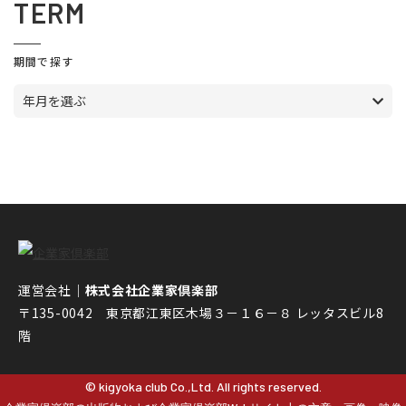
TERM
期間で探す
年月を選ぶ
運営会社｜
株式会社企業家倶楽部
〒135-0042 東京都江東区木場３－１６－８ レッタスビル8
階
© kigyoka club Co.,Ltd. All rights reserved.