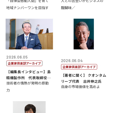
「自律型感動人間」を育て
人との出会いがビジネスの
介
地域ナンバーワンを目指す
醍醐味／
2026.06.05
2026.06.04
企業家倶楽部アーカイブ
企業家倶楽部アーカイブ
【編集長インタビュー】島
【著者に聞く】 クオンタム
精機製作所 代表取締役
リープ代表 出井伸之氏
技術者の情熱が発明の原動
社 長 島 正...
自身の市場価値を高めよ
力