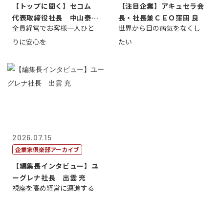
【トップに聞く】セコム
【注目企業】アキュセラ会
代表取締役社長 中山泰
長・社長兼ＣＥＯ窪田 良
全員経営でお客様一人ひと
世界から目の病気をなくし
男
りに安心を
たい
2026.07.15
企業家倶楽部アーカイブ
【編集長インタビュー】ユ
ーグレナ社長 出雲 充
視座を高め経営に邁進する