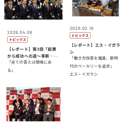
2026.02.16
2026.04.06
トピックス
トピックス
【レポート】エス・イガラ
【レポート】第3回「起業
シ
から成功への道～革新―挑
「働き方改革を推進、新時
「全ての答えは現場にあ
戦の先にある...
代のベーカリーを追求」
る」
エス・イガラシ