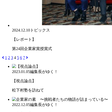
2024.12.10
トピックス
【レポート】
第24回企業家賞授賞式
1
2
3
4
5
6
7
2023.01.05
編集長がゆく！
【視点論点】
松下村塾を訪ねて
2022.12.05
編集長がゆく！