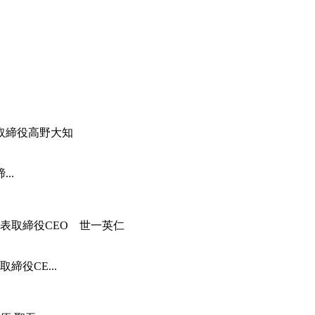
..
役CE...