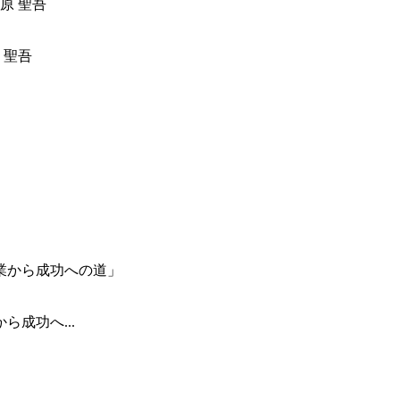
 聖吾
成功へ...