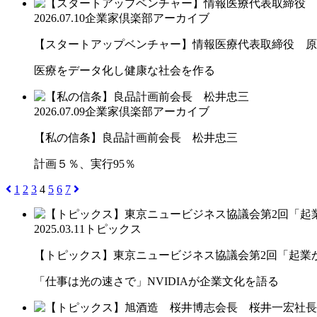
2026.07.10
企業家倶楽部アーカイブ
【スタートアップベンチャー】情報医療代表取締役 原
医療をデータ化し健康な社会を作る
2026.07.09
企業家倶楽部アーカイブ
【私の信条】良品計画前会長 松井忠三
計画５％、実行95％
1
2
3
4
5
6
7
2025.03.11
トピックス
【トピックス】東京ニュービジネス協議会第2回「起業から
「仕事は光の速さで」NVIDIAが企業文化を語る