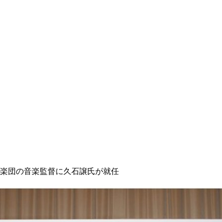
ィ
楽団の音楽監督に久石譲氏が就任