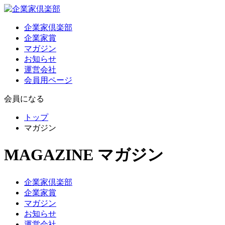
企業家倶楽部
企業家賞
マガジン
お知らせ
運営会社
会員用ページ
会員になる
トップ
マガジン
MAGAZINE
マガジン
企業家倶楽部
企業家賞
マガジン
お知らせ
運営会社