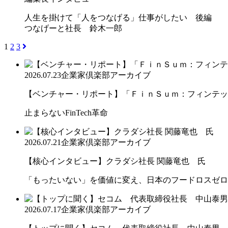
人生を掛けて「人をつなげる」仕事がしたい 後編
つなげーと社長 鈴木一郎
1
2
3
2026.07.23
企業家倶楽部アーカイブ
【ベンチャー・リポート】「ＦｉｎＳｕｍ：フィンテック
止まらないFinTech革命
2026.07.21
企業家倶楽部アーカイブ
【核心インタビュー】クラダシ社長 関藤竜也 氏
「もったいない」を価値に変え、日本のフードロスゼロ
2026.07.17
企業家倶楽部アーカイブ