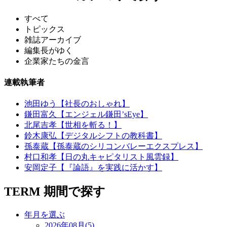
すべて
トピックス
雑誌アーカイブ
編集長がゆく
企業家たちの金言
連載執筆者
池田ゆう【社長のおしゃれ】
鎌田富久【エンジェル鎌田’sEye】
北尾吉孝【世相を斬る！】
鈴木康弘【デジタルシフトの教科書】
孫泰蔵【孫泰蔵のシリコンバレーエクスプレス】
村口和孝【日の丸キャピタリスト風雲録】
安岡定子【『論語』を実践に活かす】
TERM
期間で探す
年月を選ぶ
2026年08月(5)