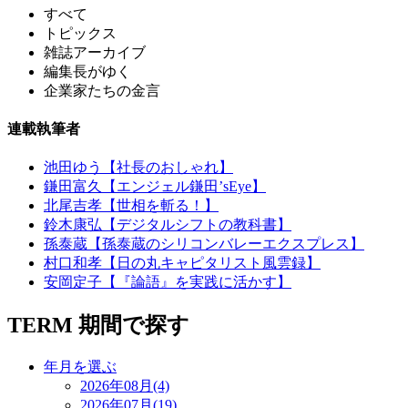
すべて
トピックス
雑誌アーカイブ
編集長がゆく
企業家たちの金言
連載執筆者
池田ゆう【社長のおしゃれ】
鎌田富久【エンジェル鎌田’sEye】
北尾吉孝【世相を斬る！】
鈴木康弘【デジタルシフトの教科書】
孫泰蔵【孫泰蔵のシリコンバレーエクスプレス】
村口和孝【日の丸キャピタリスト風雲録】
安岡定子【『論語』を実践に活かす】
TERM
期間で探す
年月を選ぶ
2026年08月(4)
2026年07月(19)