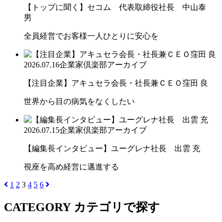
【トップに聞く】セコム 代表取締役社長 中山泰
男
全員経営でお客様一人ひとりに安心を
2026.07.16
企業家倶楽部アーカイブ
【注目企業】アキュセラ会長・社長兼ＣＥＯ窪田 良
世界から目の病気をなくしたい
2026.07.15
企業家倶楽部アーカイブ
【編集長インタビュー】ユーグレナ社長 出雲 充
視座を高め経営に邁進する
1
2
3
4
5
6
CATEGORY
カテゴリで探す