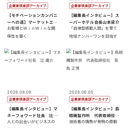
企業家倶楽部アーカイブ
企業家倶楽部アーカイブ
【モチベーションカンパニ
【編集長インタビュー】ス
ーへの道】マーケットエン
ーパーホテル会長山本梁介
お客様とＷｉｎＷｉｎな関
「自律型感動人間」を育て
タープライズ...
係性を築く
地域ナンバーワンを目指す
2026.06.08
2026.06.05
企業家倶楽部アーカイブ
企業家倶楽部アーカイブ
【編集長インタビュー】マ
【編集長インタビュー】島
ネーフォワード社長 辻 庸
精機製作所 代表取締役
人との出会いがビジネスの
技術者の情熱が発明の原動
介
社 長 島 正...