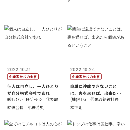
2022.10.31
2022.10.24
企業家たちの金言
企業家たちの金言
個人は自立し、一人ひとり
簡単に達成できないこと
が自分株式会社であれ
は、裏を返せば、出来たら
㈱ﾘﾝｸｱﾝﾄﾞﾓﾁﾍﾞｰｼｮﾝ 代表取
(株)MTG 代表取締役社長
価値があるとい...
締役会長 小笹芳央
松下剛