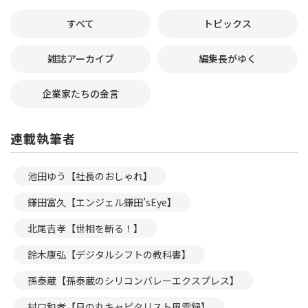
すべて
トピックス
雑誌アーカイブ
編集長がゆく
企業家たちの金言
連載執筆者
池田ゆう【社長のおしゃれ】
鎌田富久【エンジェル鎌田’sEye】
北尾吉孝【世相を斬る！】
鈴木康弘【デジタルシフトの教科書】
孫泰蔵【孫泰蔵のシリコンバレーエクスプレス】
村口和孝【日の丸キャピタリスト風雲録】