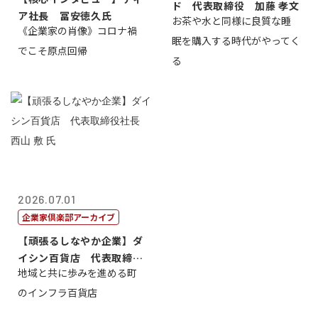
ド 代表取締役 加藤 孝文
ア社長 冨安徳久氏
お茶や水と同様に良質な睡
《企業家の肖像》コロナ禍
眠を購入する時代がやってく
でこそ原点回帰
る
2026.07.01
企業家倶楽部アーカイブ
【頑張るしなやか企業】ダ
イシン百貨店 代表取締役
地域と共に歩みを進める町
社長 西山 ...
のインフラ百貨店