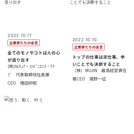
2022.10.17
2022.10.10
企業家たちの金言
企業家たちの金言
全てのモノやコトは人の心
トップの仕事は泥仕事。辛
が造り出す
いことでも決断すること
(株)ｶﾙﾁｭｱ・ｺﾝﾋﾞﾆｴﾝｽ・ｸﾗ
（株）MUJIN 最高経営責任
ﾌﾞ 代表取締役社長兼
者CEO 滝野一征
CEO 増田宗昭