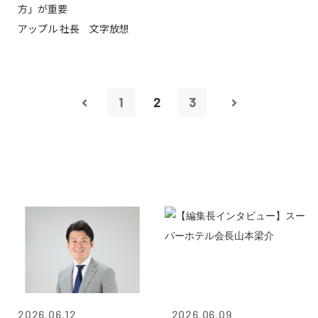
方」が重要
アップル 社長 文字放想
1
2
3
2026.06.12
2026.06.09