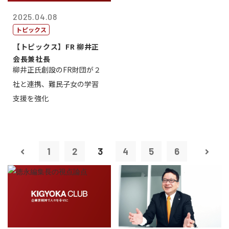
2025.04.08
トピックス
【トピックス】FR 柳井正
会長兼社長
柳井正氏創設のFR財団が２
社と連携、難民子女の学習
支援を強化
1
2
3
4
5
6